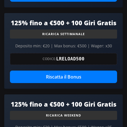
125% fino a €500 + 100 Giri Gratis
RICARICA SETTIMANALE
Deposito min: €20 | Max bonus: €500 | Wager: x30
LRELOAD500
CODICE:
Riscatta il Bonus
125% fino a €500 + 100 Giri Gratis
RICARICA WEEKEND