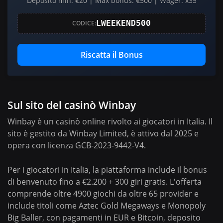
Deposito min: €20 | Max bonus: €500 | Wager: x35
LWEEKEND500
CODICE:
Riscatta il Bonus
Sul sito del casinò Winbay
Winbay è un casinò online rivolto ai giocatori in Italia. Il
sito è gestito da Winbay Limited, è attivo dal 2025 e
opera con licenza GCB-2023-9442-V4.
Per i giocatori in Italia, la piattaforma include il bonus
di benvenuto fino a €2.200 + 300 giri gratis. L'offerta
comprende oltre 4900 giochi da oltre 65 provider e
include titoli come Aztec Gold Megaways e Monopoly
Big Baller, con pagamenti in EUR e Bitcoin, deposito