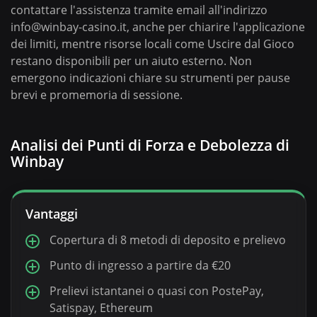
contattare l'assistenza tramite email all'indirizzo
info@winbay-casino.it
, anche per chiarire l'applicazione
dei limiti, mentre risorse locali come Uscire dal Gioco
restano disponibili per un aiuto esterno. Non
emergono indicazioni chiare su strumenti per pause
brevi e promemoria di sessione.
Analisi dei Punti di Forza e Debolezza di
Winbay
Vantaggi
Copertura di 8 metodi di deposito e prelievo
Punto di ingresso a partire da €20
Prelievi istantanei o quasi con PostePay,
Satispay, Ethereum