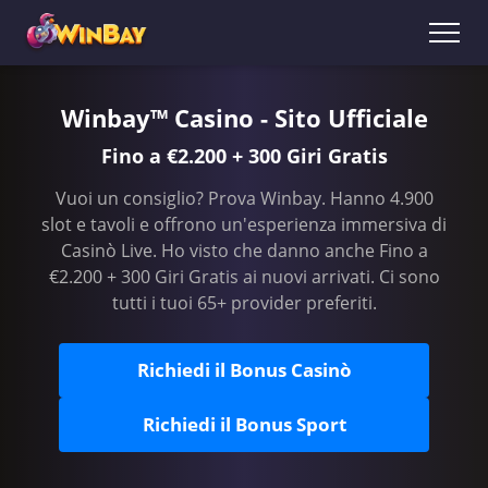
Winbay™ Casino - Sito Ufficiale
Fino a €2.200 + 300 Giri Gratis
Vuoi un consiglio? Prova Winbay. Hanno 4.900
slot e tavoli e offrono un'esperienza immersiva di
Casinò Live. Ho visto che danno anche Fino a
€2.200 + 300 Giri Gratis ai nuovi arrivati. Ci sono
tutti i tuoi 65+ provider preferiti.
Richiedi il Bonus Casinò
Richiedi il Bonus Sport