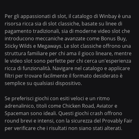
Per gli appassionati di slot, il catalogo di Winbay è una
risorsa ricca sia di slot classiche, basate su linee di
pagamento tradizionali, sia di moderne video slot che
introducono meccaniche avanzate come Bonus Buy,
Sticky Wilds e Megaways. Le slot classiche offrono una
struttura familiare per chi ama il gioco lineare, mentre
le video slot sono perfette per chi cerca un'esperienza
ricca di funzionalità. Navigare nel catalogo e applicare
filtri per trovare facilmente il formato desiderato è
semplice su qualsiasi dispositivo.
Se preferisci giochi con esiti veloci e un ritmo
adrenalinico, titoli come Chicken Road, Aviator e
Spaceman sono ideali. Questi giochi crash offrono
round brevi e intensi, con la sicurezza del Provably Fair
per verificare che i risultati non siano stati alterati.